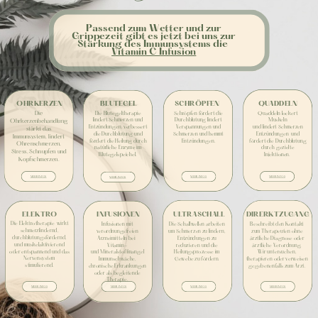
Passend zum Wetter und zur
Grippezeit gibt es jetzt bei uns zur
Stärkung des Immunsystems die
Vitamin C Infusion
OHRKERZEN
BLUTEGEL
SCHRÖPFEN
QUADDELN
Die
Die Blutegeltherapie
Schröpfen fördert die
Quaddeln lockert
lindert Schmerzen und
Durchblutung lindert
Muskeln
Ohrkerzenbehandlung
Entzündungen, verbessert
Verspannungen und
und lindert Schmerzen
stärkt das
die Durchblutung und
Schmerzen und hemmt
Entzündungen
und
Immunsystem, lindert
fördert die Heilung durch
Entzündungen.
fördert die Durchblutung
Ohrenschmerzen,
natürliche Enzyme im
durch gezielte
Stress, Schnupfen und
Blutegelspeichel.
Injektionen.
Kopfschmerzen.
MEHR INFOS
MEHR INFOS
MEHR INFOS
MEHR INFOS
ELEKTRO
INFUSIONEN
ULTRASCHALL
DIRERKTZUGANG
Die Elektrotherapie
wirkt
Infusionen mit
Die Schallwellen arbeiten
Beschreibt den Kontakt
schmerzlindernd,
verordnungsfreien
um Schmerzen zu lindern,
zum Therapeuten ohne
durchblutungsfördernd,
Arzneimitteln bei
Entzündungen zu
ärztliche Diagnose oder
und muskelaktivierend
Vitamin-
reduzieren und die
ärztliche Verordnung.
oder entspannend und das
und Mineralstoffmangel
Heilungsprozesse im
Wir untersuchen,
Nervensystem
Immunschwäche,
Gewebe zu fördern.
therapieren oder verweisen
stimulierend.
chronische Erkrankungen
gegebenenfalls zum Arzt.
oder als begleitende
Therapie.
MEHR INFOS
MEHR INFOS
MEHR INFOS
MEHR INFOS